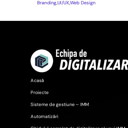
Branding
,
UI/UX
,
Web Design
Acasă
Proiecte
Sisteme de gestiune – IMM
Automatizări