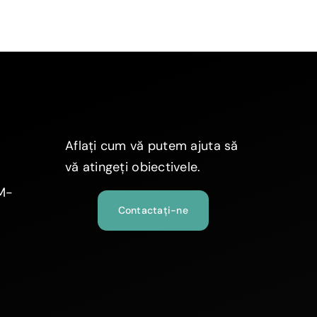
Aflați cum vă putem ajuta să
vă atingeți obiectivele.
MM-
Contactați-ne