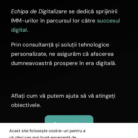
Echipa de Digitalizare
se dedică sprijinirii
IMM-urilor în parcursul lor către
succesul
digital
.
Prin consultanță și soluții tehnologice
personalizate, ne asigurăm că afacerea
dumneavoastră prospere în era digitală.
Aflați cum vă putem ajuta să vă atingeți
obiectivele.
Contactați-ne
Acest site folosește cookie-uri pentru a
vă oferi cea mai bună experiență de