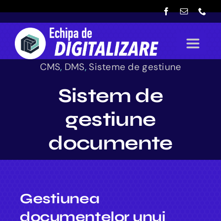
Skip
to
content
Toggle
Navigat
CMS
,
DMS
,
Sisteme de gestiune
Acasă
Sistem de
Proiecte
gestiune
documente
Panoul digital
Gestiunea
documentelor unui