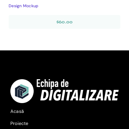
Design Mockup
$
60.00
Acasă
Proiecte