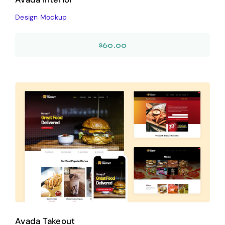
Design Mockup
$
60.00
Avada Takeout
Prebuilt Demo
Avada Takeout