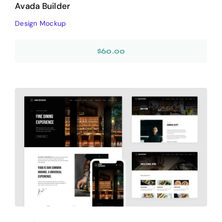
Avada Builder
Design Mockup
$
60.00
Avada Restaurant
Prebuilt Demo