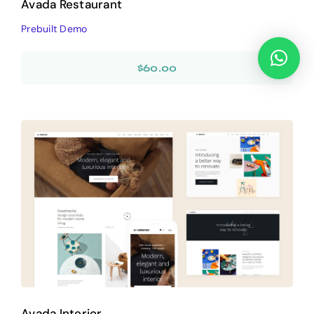
Avada Restaurant
Prebuilt Demo
$
60.00
Avada Interior
Design Mockup
Avada Interior